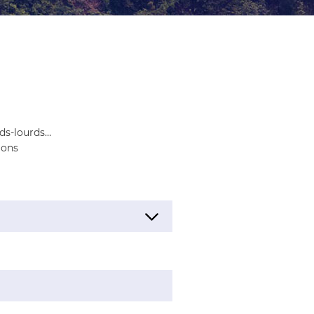
ids-lourds…
ions